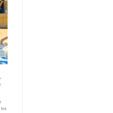
,
.
e
 los