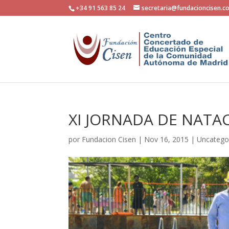
+34 91 563 85 24
secretaria@fundacioncisen.c
XI JORNADA DE NATA
por
Fundacion Cisen
|
Nov 16, 2015
|
Uncatego