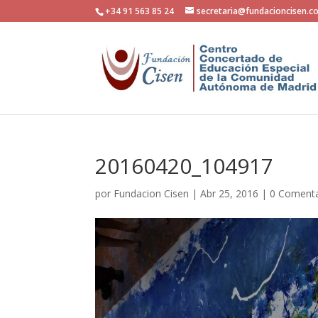
+34 91 563 85 24
secretaria@fundacioncisen.c
20160420_104917
por
Fundacion Cisen
|
Abr 25, 2016
|
0 Comenta