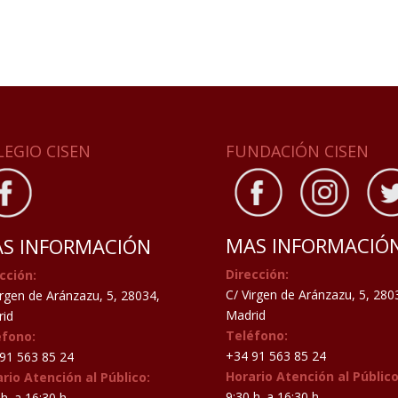
LEGIO CISEN
FUNDACIÓN CISEN
MAS INFORMACIÓ
S INFORMACIÓN
Dirección:
cción:
C/ Virgen de Aránzazu, 5, 280
irgen de Aránzazu, 5, 28034,
Madrid
id
Teléfono:
éfono:
+34 91 563 85 24
91 563 85 24
Horario Atención al Público
rio Atención al Público:
9:30 h. a 16:30 h.
h. a 16:30 h.