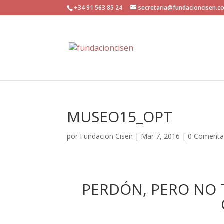
+34 91 563 85 24
secretaria@fundacioncisen.c
MUSEO15_OPT
por
Fundacion Cisen
|
Mar 7, 2016
|
0 Comenta
PERDÓN, PERO NO T