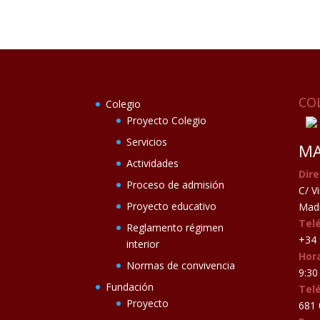
CO
Colegio
Proyecto Colegio
Servicios
MA
Actividades
Dire
Proceso de admisión
C/ V
Proyecto educativo
Madr
Tel
Reglamento régimen
+34 
interior
Hora
Normas de convivencia
9:30 
Fundación
Tel
Proyecto
681 