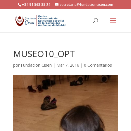
+34 91 563 85 24
secretaria@fundacioncisen.com
MUSEO10_OPT
por
Fundacion Cisen
|
Mar 7, 2016
|
0 Comentarios