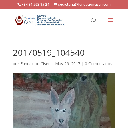
+34 91 563 85 24
secretaria@fundacioncisen.com
20170519_104540
por
Fundacion Cisen
|
May 26, 2017
|
0 Comentarios