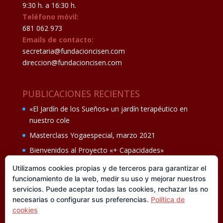
9:30 h. a 16:30 h.
Teléfono móvil:
681 062 973
Emails de contacto:
secretaria@fundacioncisen.com
direccion@fundacioncisen.com
PUBLICACIONES RECIENTES
«El Jardín de los Sueños» un jardín terapéutico en
nuestro cole
Masterclass Yogaespecial, marzo 2021
Bienvenidos al Proyecto «+ Capacidades»
Fiesta de fin de curso Los oficios 14 de junio
Utilizamos cookies propias y de terceros para garantizar el
funcionamiento de la web, medir su uso y mejorar nuestros
Ganadores del II Programa educativo Cuídate +
servicios. Puede aceptar todas las cookies, rechazar las no
necesarias o configurar sus preferencias.
Política de
cookies