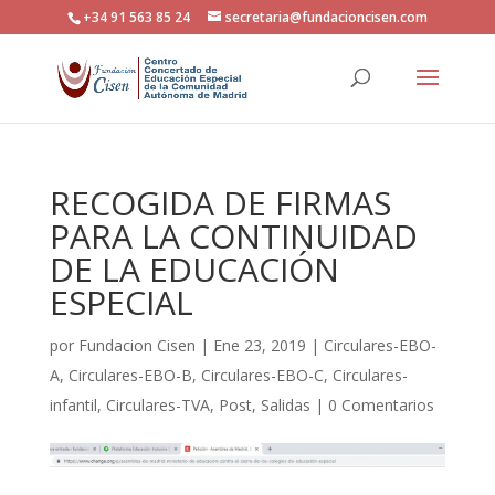
+34 91 563 85 24
secretaria@fundacioncisen.com
RECOGIDA DE FIRMAS
PARA LA CONTINUIDAD
DE LA EDUCACIÓN
ESPECIAL
por
Fundacion Cisen
|
Ene 23, 2019
|
Circulares-EBO-
A
,
Circulares-EBO-B
,
Circulares-EBO-C
,
Circulares-
infantil
,
Circulares-TVA
,
Post
,
Salidas
|
0 Comentarios