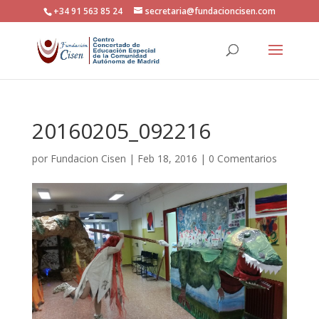
+34 91 563 85 24
secretaria@fundacioncisen.com
20160205_092216
por
Fundacion Cisen
|
Feb 18, 2016
|
0 Comentarios