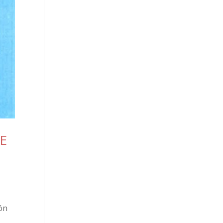
DE
ón