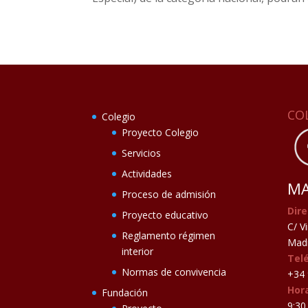
CO
Colegio
Proyecto Colegio
Servicios
Actividades
MA
Proceso de admisión
Dire
Proyecto educativo
C/ V
Reglamento régimen
Madr
interior
Tel
Normas de convivencia
+34 
Hora
Fundación
9:30 