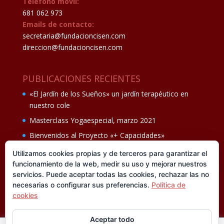
Teléfono móvil:
681 062 973
Emails de contacto:
secretaria@fundacioncisen.com
direccion@fundacioncisen.com
PUBLICACIONES RECIENTES
«El Jardín de los Sueños» un jardín terapéutico en
nuestro cole
Masterclass Yogaespecial, marzo 2021
Bienvenidos al Proyecto «+ Capacidades»
Fiesta de fin de curso Los oficios 14 de junio
Utilizamos cookies propias y de terceros para garantizar el
funcionamiento de la web, medir su uso y mejorar nuestros
Ganadores del II Programa educativo Cuídate +
servicios. Puede aceptar todas las cookies, rechazar las no
necesarias o configurar sus preferencias.
Política de
cookies
Aceptar todo