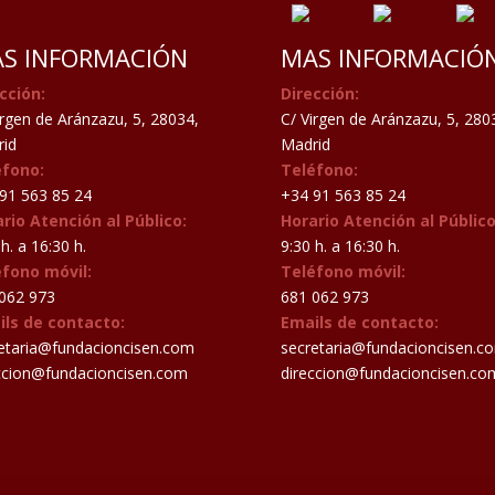
S INFORMACIÓN
MAS INFORMACIÓ
cción:
Dirección:
irgen de Aránzazu, 5, 28034,
C/ Virgen de Aránzazu, 5, 280
id
Madrid
éfono:
Teléfono:
91 563 85 24
+34 91 563 85 24
rio Atención al Público:
Horario Atención al Público
h. a 16:30 h.
9:30 h. a 16:30 h.
éfono móvil:
Teléfono móvil:
062 973
681 062 973
ils de contacto:
Emails de contacto:
etaria@fundacioncisen.com
secretaria@fundacioncisen.c
ccion@fundacioncisen.com
direccion@fundacioncisen.co