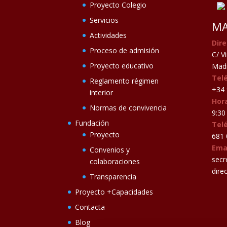
Proyecto Colegio
Servicios
MA
Actividades
Dire
Proceso de admisión
C/ V
Proyecto educativo
Madr
Tel
Reglamento régimen
+34 
interior
Hora
Normas de convivencia
9:30 
Fundación
Tel
Proyecto
681 
Ema
Convenios y
secr
colaboraciones
dire
Transparencia
Proyecto +Capacidades
Contacta
Blog