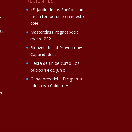
RECIENTES
«El Jardín de los Sueños» un
N
jardín terapéutico en nuestro
cole
34,
Masterclass Yogaespecial,
marzo 2021
Bienvenidos al Proyecto «+
Capacidades»
:
Fiesta de fin de curso Los
oficios 14 de junio
Ganadores del II Programa
educativo Cuídate +
om
m