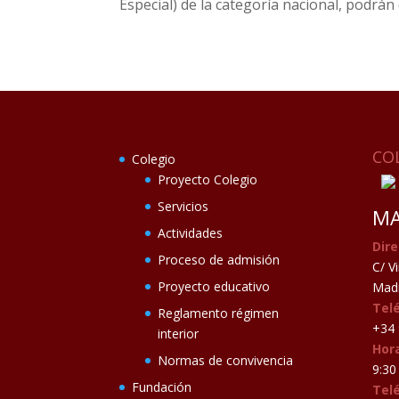
Especial) de la categoría nacional, podrán
CO
Colegio
Proyecto Colegio
Servicios
MA
Actividades
Dire
Proceso de admisión
C/ V
Proyecto educativo
Madr
Tel
Reglamento régimen
+34 
interior
Hora
Normas de convivencia
9:30 
Fundación
Tel