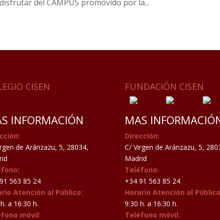
 disfrutar del CAMPUS promovido por la...
LEGIO CISEN
FUNDACIÓN CISEN
S INFORMACIÓN
MAS INFORMACIÓ
cción:
Dirección:
irgen de Aránzazu, 5, 28034,
C/ Virgen de Aránzazu, 5, 280
id
Madrid
éfono:
Teléfono:
91 563 85 24
+34 91 563 85 24
rio Atención al Público:
Horario Atención al Público
h. a 16:30 h.
9:30 h. a 16:30 h.
éfono móvil:
Teléfono móvil: