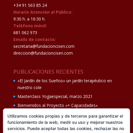
+34 91 563 85 24
Horario Atención al Público:
9:30 h. a 16:30 h.
Teléfono móvil:
681 062 973
Emails de contacto:
secretaria@fundacioncisen.com
direccion@fundacioncisen.com
PUBLICACIONES RECIENTES
«El Jardín de los Sueños» un jardín terapéutico en
nuestro cole
Masterclass Yogaespecial, marzo 2021
Bienvenidos al Proyecto «+ Capacidades»
Fiesta de fin de curso Los oficios 14 de junio
Utilizamos cookies propias y de terceros para garantizar el
funcionamiento de la web, medir su uso y mejorar nuestros
Ganadores del II Programa educativo Cuídate +
servicios. Puede aceptar todas las cookies, rechazar las no