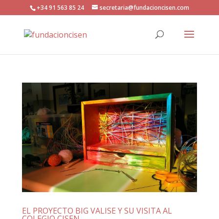
+34 91 563 85 24
secretaria@fundacioncisen.com
EL PROYECTO BIG VALISE Y SU VISITA AL
COLEGIO CISEN