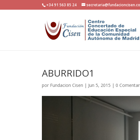
+34 91 563 85 24
secretaria@fundacioncisen.c
ABURRIDO1
por
Fundacion Cisen
|
Jun 5, 2015
|
0 Comentar