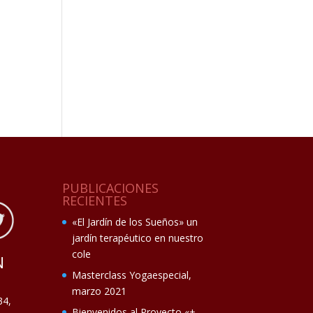
PUBLICACIONES
RECIENTES
«El Jardín de los Sueños» un
jardín terapéutico en nuestro
cole
N
Masterclass Yogaespecial,
marzo 2021
34,
Bienvenidos al Proyecto «+