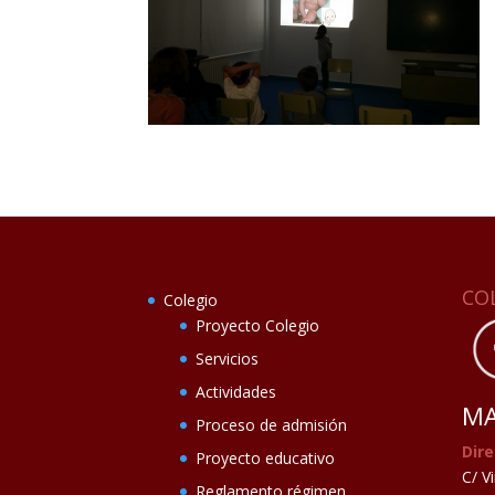
CO
Colegio
Proyecto Colegio
Servicios
Actividades
MA
Proceso de admisión
Dire
Proyecto educativo
C/ V
Reglamento régimen