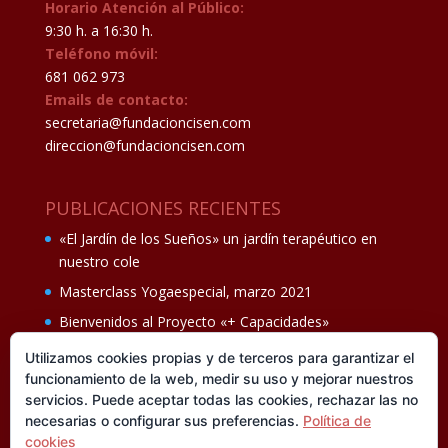
Horario Atención al Público:
9:30 h. a 16:30 h.
Teléfono móvil:
681 062 973
Emails de contacto:
secretaria@fundacioncisen.com
direccion@fundacioncisen.com
PUBLICACIONES RECIENTES
«El Jardín de los Sueños» un jardín terapéutico en
nuestro cole
Masterclass Yogaespecial, marzo 2021
Bienvenidos al Proyecto «+ Capacidades»
Fiesta de fin de curso Los oficios 14 de junio
Utilizamos cookies propias y de terceros para garantizar el
funcionamiento de la web, medir su uso y mejorar nuestros
Ganadores del II Programa educativo Cuídate +
servicios. Puede aceptar todas las cookies, rechazar las no
necesarias o configurar sus preferencias.
Política de
cookies