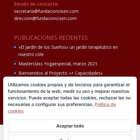
Emails de contacto:
secretaria@fundacioncisen.com
direccion@fundacioncisen.com
PUBLICACIONES RECIENTES
«El Jardín de los Sueños» un jardín terapéutico en
nuestro cole
Masterclass Yogaespecial, marzo 2021
Bienvenidos al Proyecto «+ Capacidades»
Fiesta de fin de curso Los oficios 14 de junio
Utilizamos cookies propias y de terceros para garantizar el
funcionamiento de la web, medir su uso y mejorar nuestros
Ganadores del II Programa educativo Cuídate +
servicios. Puede aceptar todas las cookies, rechazar las no
necesarias o configurar sus preferencias.
Política de
cookies
Aceptar todo
En esta web utilizamos cookies analíticas, propias y de