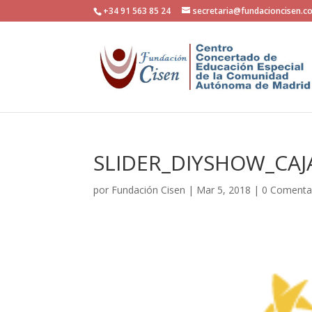
+34 91 563 85 24
secretaria@fundacioncisen.c
SLIDER_DIYSHOW_CA
por
Fundación Cisen
|
Mar 5, 2018
|
0 Comenta