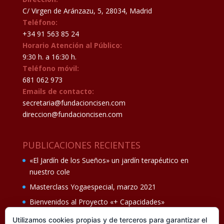
C/ Virgen de Aránzazu, 5, 28034, Madrid
Teléfono:
+34 91 563 85 24
Horario Atención al Público:
9:30 h. a 16:30 h.
Teléfono móvil:
681 062 973
Emails de contacto:
secretaria@fundacioncisen.com
direccion@fundacioncisen.com
PUBLICACIONES RECIENTES
«El Jardín de los Sueños» un jardín terapéutico en
nuestro cole
Masterclass Yogaespecial, marzo 2021
Bienvenidos al Proyecto «+ Capacidades»
Fiesta de fin de curso Los oficios 14 de junio
Utilizamos cookies propias y de terceros para garantizar el