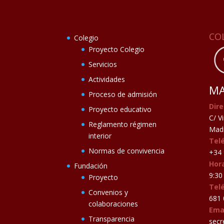
CO
Colegio
Proyecto Colegio
Servicios
Actividades
MA
Proceso de admisión
Dire
Proyecto educativo
C/ V
Reglamento régimen
Madr
interior
Tel
Normas de convivencia
+34 
Hora
Fundación
9:30 
Proyecto
Tel
Convenios y
681 
colaboraciones
Ema
Transparencia
secr