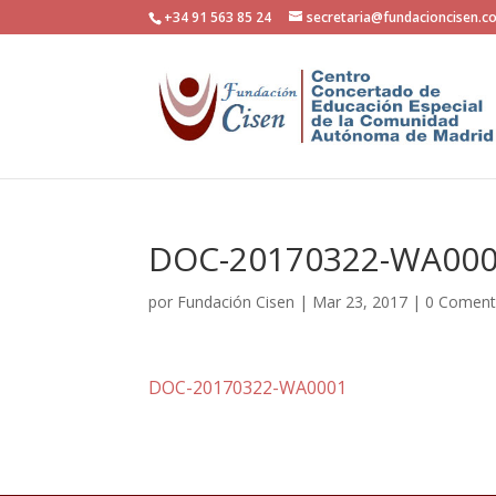
+34 91 563 85 24
secretaria@fundacioncisen.c
DOC-20170322-WA00
por
Fundación Cisen
|
Mar 23, 2017
|
0 Coment
DOC-20170322-WA0001