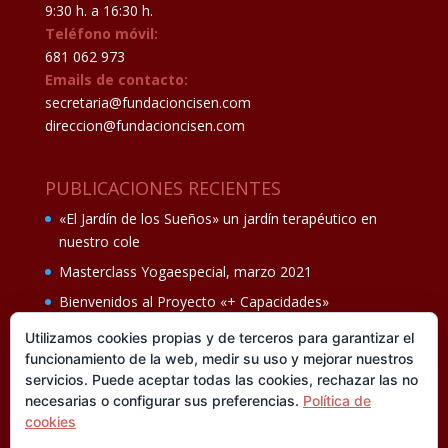
9:30 h. a 16:30 h.
Teléfono móvil:
681 062 973
Emails de contacto:
secretaria@fundacioncisen.com
direccion@fundacioncisen.com
PUBLICACIONES RECIENTES
«El Jardín de los Sueños» un jardín terapéutico en
nuestro cole
Masterclass Yogaespecial, marzo 2021
Bienvenidos al Proyecto «+ Capacidades»
Fiesta de fin de curso Los oficios 14 de junio
Utilizamos cookies propias y de terceros para garantizar el
funcionamiento de la web, medir su uso y mejorar nuestros
Ganadores del II Programa educativo Cuídate +
servicios. Puede aceptar todas las cookies, rechazar las no
necesarias o configurar sus preferencias.
Política de
cookies