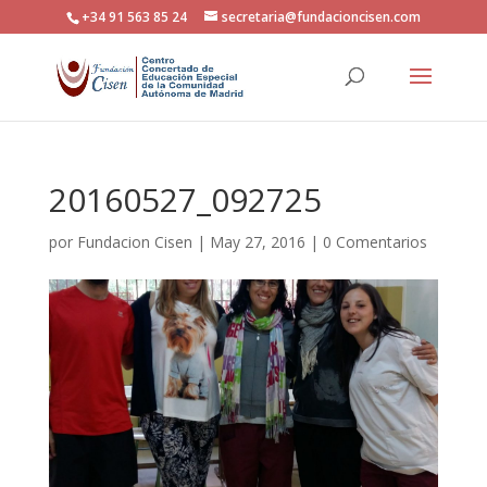
+34 91 563 85 24
secretaria@fundacioncisen.com
20160527_092725
por
Fundacion Cisen
|
May 27, 2016
|
0 Comentarios