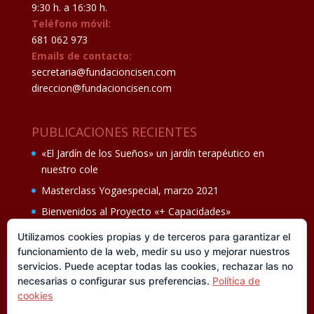
9:30 h. a 16:30 h.
Teléfono móvil:
681 062 973
Emails de contacto:
secretaria@fundacioncisen.com
direccion@fundacioncisen.com
PUBLICACIONES RECIENTES
«El Jardín de los Sueños» un jardín terapéutico en
nuestro cole
Masterclass Yogaespecial, marzo 2021
Bienvenidos al Proyecto «+ Capacidades»
Fiesta de fin de curso Los oficios 14 de junio
Utilizamos cookies propias y de terceros para garantizar el
funcionamiento de la web, medir su uso y mejorar nuestros
Ganadores del II Programa educativo Cuídate +
servicios. Puede aceptar todas las cookies, rechazar las no
necesarias o configurar sus preferencias.
Política de
cookies