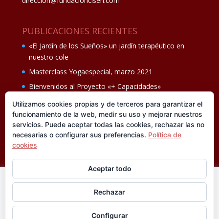
direccion@fundacioncisen.com
PUBLICACIONES RECIENTES
«El Jardín de los Sueños» un jardín terapéutico en
nuestro cole
Masterclass Yogaespecial, marzo 2021
Bienvenidos al Proyecto «+ Capacidades»
Fiesta de fin de curso Los oficios 14 de junio
Utilizamos cookies propias y de terceros para garantizar el
funcionamiento de la web, medir su uso y mejorar nuestros
Ganadores del II Programa educativo Cuídate +
servicios. Puede aceptar todas las cookies, rechazar las no
necesarias o configurar sus preferencias.
Política de
cookies
Aceptar todo
En esta web utilizamos cookies analíticas, propias y de
Rechazar
terceros, que nos informan sobre sus hábitos de navegación
®FUNDACIÓN CISEN. ® Todos los derechos
para mejorar la calidad de nuestros servicios y su experiencia
reservados.
Política de privacidad I
Aviso legal
Configurar