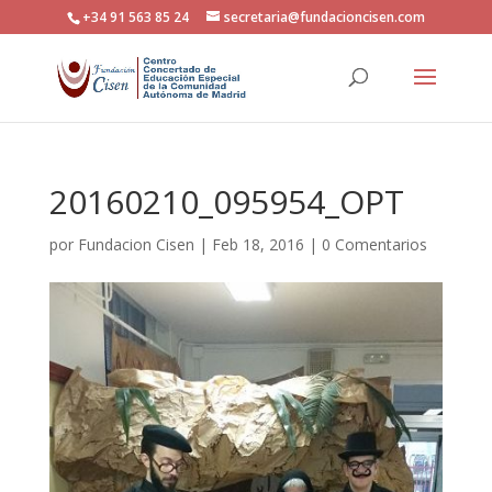
+34 91 563 85 24
secretaria@fundacioncisen.com
20160210_095954_OPT
por
Fundacion Cisen
|
Feb 18, 2016
|
0 Comentarios