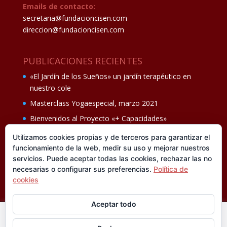
Emails de contacto:
secretaria@fundacioncisen.com
direccion@fundacioncisen.com
PUBLICACIONES RECIENTES
«El Jardín de los Sueños» un jardín terapéutico en
nuestro cole
Masterclass Yogaespecial, marzo 2021
Bienvenidos al Proyecto «+ Capacidades»
Fiesta de fin de curso Los oficios 14 de junio
Utilizamos cookies propias y de terceros para garantizar el
funcionamiento de la web, medir su uso y mejorar nuestros
Ganadores del II Programa educativo Cuídate +
servicios. Puede aceptar todas las cookies, rechazar las no
necesarias o configurar sus preferencias.
Política de
cookies
Aceptar todo
En esta web utilizamos cookies analíticas, propias y de