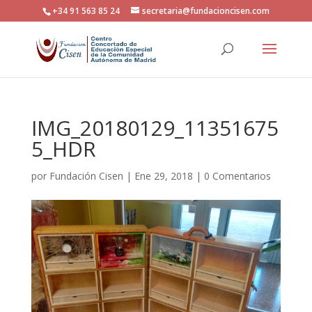
+34 91 563 85 24
secretaria@fundacioncisen.com
IMG_20180129_11351675
5_HDR
por
Fundación Cisen
|
Ene 29, 2018
|
0 Comentarios