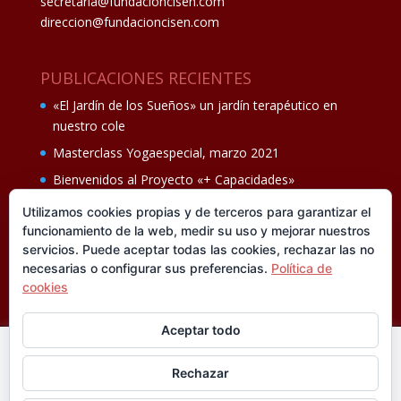
secretaria@fundacioncisen.com
direccion@fundacioncisen.com
PUBLICACIONES RECIENTES
«El Jardín de los Sueños» un jardín terapéutico en
nuestro cole
Masterclass Yogaespecial, marzo 2021
Bienvenidos al Proyecto «+ Capacidades»
Fiesta de fin de curso Los oficios 14 de junio
Utilizamos cookies propias y de terceros para garantizar el
funcionamiento de la web, medir su uso y mejorar nuestros
Ganadores del II Programa educativo Cuídate +
servicios. Puede aceptar todas las cookies, rechazar las no
necesarias o configurar sus preferencias.
Política de
cookies
Aceptar todo
En esta web utilizamos cookies analíticas, propias y de
Rechazar
terceros, que nos informan sobre sus hábitos de navegación
®FUNDACIÓN CISEN. ® Todos los derechos