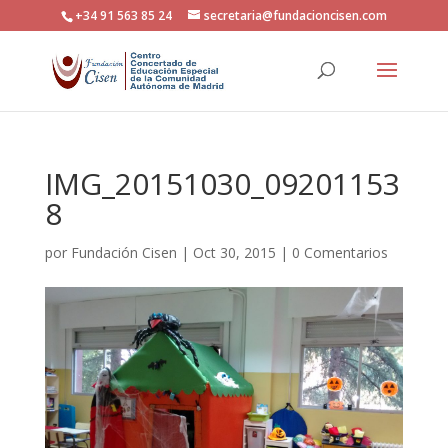
+34 91 563 85 24
secretaria@fundacioncisen.com
IMG_20151030_09201153
8
por
Fundación Cisen
|
Oct 30, 2015
|
0 Comentarios