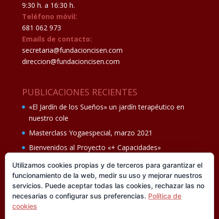
9:30 h. a 16:30 h.
Teléfono móvil:
681 062 973
Emails de contacto:
secretaria@fundacioncisen.com
direccion@fundacioncisen.com
PUBLICACIONES RECIENTES
«El Jardín de los Sueños» un jardín terapéutico en
nuestro cole
Masterclass Yogaespecial, marzo 2021
Bienvenidos al Proyecto «+ Capacidades»
Fiesta de fin de curso Los oficios 14 de junio
Utilizamos cookies propias y de terceros para garantizar el
funcionamiento de la web, medir su uso y mejorar nuestros
Ganadores del II Programa educativo Cuídate +
servicios. Puede aceptar todas las cookies, rechazar las no
necesarias o configurar sus preferencias.
Política de
cookies