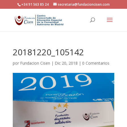
+34 91 563 85 24
secretaria@fundacioncisen.com
20181220_105142
por
Fundacion Cisen
|
Dic 20, 2018
|
0 Comentarios