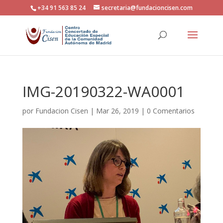
+34 91 563 85 24
secretaria@fundacioncisen.com
IMG-20190322-WA0001
por
Fundacion Cisen
|
Mar 26, 2019
|
0 Comentarios