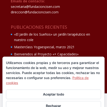
Emails de contacto:
secretaria@fundacioncisen.com
direccion@fundacioncisen.com
PUBLICACIONES RECIENTES
«El Jardín de los Sueños» un jardín terapéutico en
nuestro cole
Masterclass Yogaespecial, marzo 2021
Bienvenidos al Proyecto «+ Capacidades»
Fiesta de fin de curso Los oficios 14 de junio
Utilizamos cookies propias y de terceros para garantizar el
funcionamiento de la web, medir su uso y mejorar nuestros
Ganadores del II Programa educativo Cuídate +
servicios. Puede aceptar todas las cookies, rechazar las no
necesarias o configurar sus preferencias.
Política de
cookies
Aceptar todo
En esta web utilizamos cookies analíticas, propias y de
Rechazar
terceros, que nos informan sobre sus hábitos de navegación