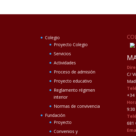
CO
Colegio
Proyecto Colegio
Servicios
MA
Actividades
Dire
Proceso de admisión
C/ V
Proyecto educativo
Madr
Tel
Reglamento régimen
+34 
interior
Hora
Normas de convivencia
9:30 
Fundación
Tel
Proyecto
681 
Ema
Convenios y