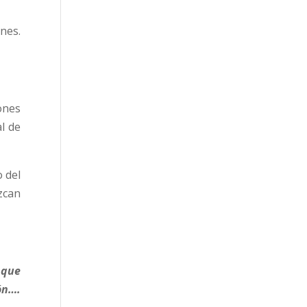
nes.
ones
l de
 del
zcan
 que
ón….