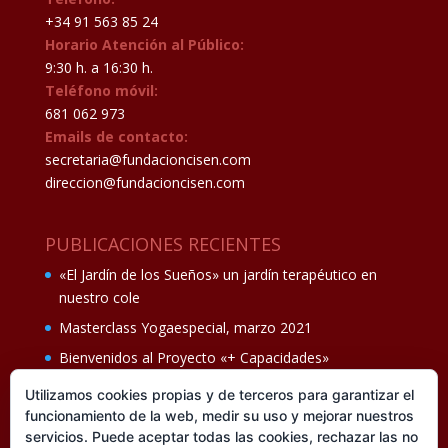
+34 91 563 85 24
Horario Atención al Público:
9:30 h. a 16:30 h.
Teléfono móvil:
681 062 973
Emails de contacto:
secretaria@fundacioncisen.com
direccion@fundacioncisen.com
PUBLICACIONES RECIENTES
«El Jardín de los Sueños» un jardín terapéutico en
nuestro cole
Masterclass Yogaespecial, marzo 2021
Bienvenidos al Proyecto «+ Capacidades»
Fiesta de fin de curso Los oficios 14 de junio
Utilizamos cookies propias y de terceros para garantizar el
funcionamiento de la web, medir su uso y mejorar nuestros
Ganadores del II Programa educativo Cuídate +
servicios. Puede aceptar todas las cookies, rechazar las no