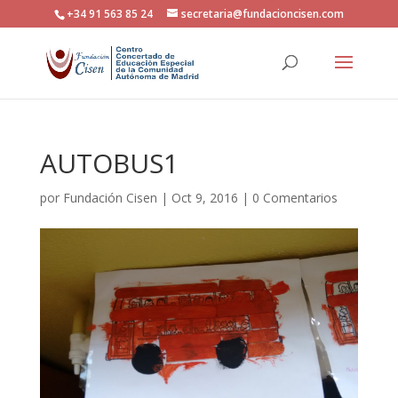
+34 91 563 85 24
secretaria@fundacioncisen.com
AUTOBUS1
por
Fundación Cisen
|
Oct 9, 2016
|
0 Comentarios