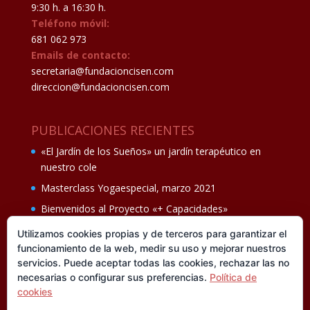
9:30 h. a 16:30 h.
Teléfono móvil:
681 062 973
Emails de contacto:
secretaria@fundacioncisen.com
direccion@fundacioncisen.com
PUBLICACIONES RECIENTES
«El Jardín de los Sueños» un jardín terapéutico en
nuestro cole
Masterclass Yogaespecial, marzo 2021
Bienvenidos al Proyecto «+ Capacidades»
Fiesta de fin de curso Los oficios 14 de junio
Utilizamos cookies propias y de terceros para garantizar el
funcionamiento de la web, medir su uso y mejorar nuestros
Ganadores del II Programa educativo Cuídate +
servicios. Puede aceptar todas las cookies, rechazar las no
necesarias o configurar sus preferencias.
Política de
cookies