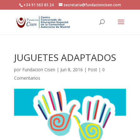
+34 91 563 85 24
secretaria@fundacioncisen.com
JUGUETES ADAPTADOS
por
Fundacion Cisen
|
Jun 8, 2016
|
Post
|
0
Comentarios