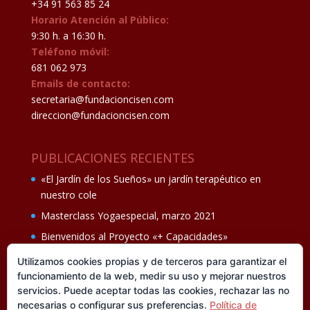
+34 91 563 85 24
Horario Atención al Público:
9:30 h. a 16:30 h.
Teléfono móvil:
681 062 973
Emails de contacto:
secretaria@fundacioncisen.com
direccion@fundacioncisen.com
PUBLICACIONES RECIENTES
«El Jardín de los Sueños» un jardín terapéutico en
nuestro cole
Masterclass Yogaespecial, marzo 2021
Bienvenidos al Proyecto «+ Capacidades»
Fiesta de fin de curso Los oficios 14 de junio
Utilizamos cookies propias y de terceros para garantizar el
funcionamiento de la web, medir su uso y mejorar nuestros
Ganadores del II Programa educativo Cuídate +
servicios. Puede aceptar todas las cookies, rechazar las no
necesarias o configurar sus preferencias.
Política de