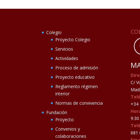
CO
Colegio
Proyecto Colegio
Servicios
Actividades
MA
Proceso de admisión
Dire
Proyecto educativo
C/ V
Reglamento régimen
Madr
interior
Tel
Normas de convivencia
+34 
Hora
Fundación
9:30 
Proyecto
Tel
Convenios y
681 
colaboraciones
Ema