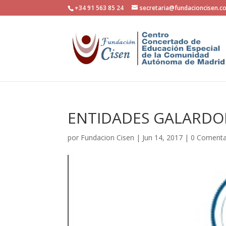
+34 91 563 85 24
secretaria@fundacioncisen.c
ENTIDADES GALARD
por
Fundacion Cisen
|
Jun 14, 2017
|
0 Comenta