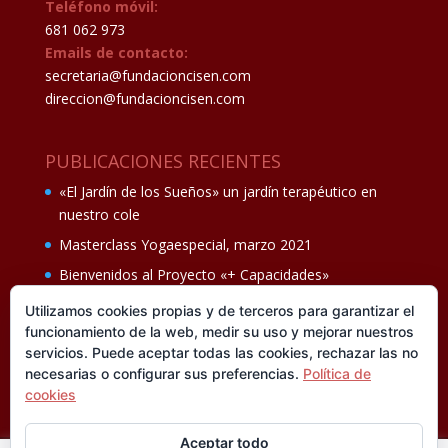
Teléfono móvil:
681 062 973
Emails de contacto:
secretaria@fundacioncisen.com
direccion@fundacioncisen.com
PUBLICACIONES RECIENTES
«El Jardín de los Sueños» un jardín terapéutico en
nuestro cole
Masterclass Yogaespecial, marzo 2021
Bienvenidos al Proyecto «+ Capacidades»
Fiesta de fin de curso Los oficios 14 de junio
Utilizamos cookies propias y de terceros para garantizar el
funcionamiento de la web, medir su uso y mejorar nuestros
Ganadores del II Programa educativo Cuídate +
servicios. Puede aceptar todas las cookies, rechazar las no
necesarias o configurar sus preferencias.
Política de
cookies
Aceptar todo