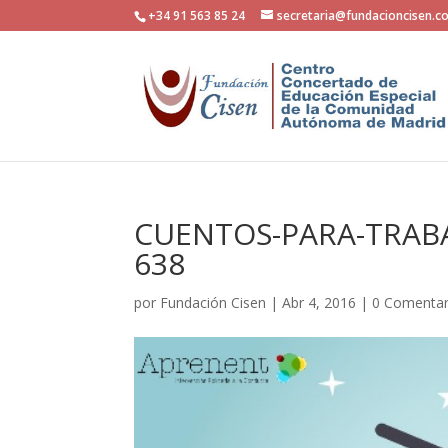
+34 91 563 85 24
secretaria@fundacioncisen.c
CUENTOS-PARA-TRABA
638
por
Fundación Cisen
|
Abr 4, 2016
|
0 Comentar