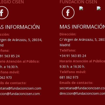
LEGIO CISEN
FUNDACIÓN CISEN
MAS INFORMACIÓ
S INFORMACIÓN
Dirección:
cción:
C/ Virgen de Aránzazu, 5, 280
irgen de Aránzazu, 5, 28034,
Madrid
id
Teléfono:
éfono:
+34 91 563 85 24
91 563 85 24
Horario Atención al Público
rio Atención al Público:
9:30 h. a 16:30 h.
h. a 16:30 h.
Teléfono móvil:
éfono móvil:
681 062 973
062 973
Emails de contacto:
ils de contacto:
secretaria@fundacioncisen.c
etaria@fundacioncisen.com
direccion@fundacioncisen.co
ccion@fundacioncisen.com