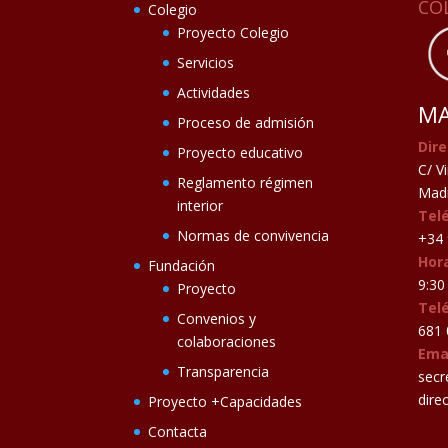
CO
Colegio
Proyecto Colegio
Servicios
Actividades
MA
Proceso de admisión
Dire
Proyecto educativo
C/ V
Reglamento régimen
Madr
interior
Tel
Normas de convivencia
+34 
Hora
Fundación
9:30 
Proyecto
Tel
Convenios y
681 
colaboraciones
Ema
Transparencia
secr
dire
Proyecto +Capacidades
Contacta