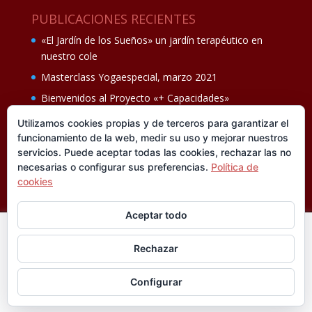
PUBLICACIONES RECIENTES
«El Jardín de los Sueños» un jardín terapéutico en
nuestro cole
Masterclass Yogaespecial, marzo 2021
Bienvenidos al Proyecto «+ Capacidades»
Fiesta de fin de curso Los oficios 14 de junio
Utilizamos cookies propias y de terceros para garantizar el
funcionamiento de la web, medir su uso y mejorar nuestros
Ganadores del II Programa educativo Cuídate +
servicios. Puede aceptar todas las cookies, rechazar las no
necesarias o configurar sus preferencias.
Política de
cookies
Aceptar todo
En esta web utilizamos cookies analíticas, propias y de
Rechazar
terceros, que nos informan sobre sus hábitos de navegación
®FUNDACIÓN CISEN. ® Todos los derechos
para mejorar la calidad de nuestros servicios y su experiencia
reservados.
Política de privacidad I
Aviso legal
Configurar
de navegación. Si está de acuerdo pulse
Leer más
Diseñado por
Jaula de Grillos.
Aceptar