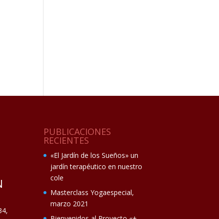
PUBLICACIONES
RECIENTES
«El Jardín de los Sueños» un
jardín terapéutico en nuestro
cole
N
Masterclass Yogaespecial,
marzo 2021
34,
Bienvenidos al Proyecto «+