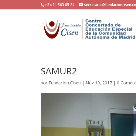
+34 91 563 85 24
secretaria@fundacioncisen.c
SAMUR2
por
Fundacion Cisen
|
Nov 10, 2017
|
0 Coment