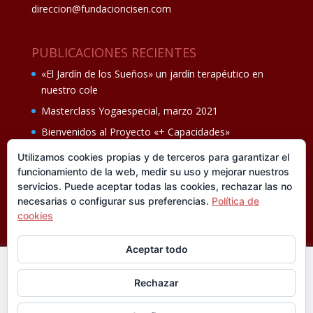
direccion@fundacioncisen.com
PUBLICACIONES RECIENTES
«El Jardín de los Sueños» un jardín terapéutico en
nuestro cole
Masterclass Yogaespecial, marzo 2021
Bienvenidos al Proyecto «+ Capacidades»
Fiesta de fin de curso Los oficios 14 de junio
Utilizamos cookies propias y de terceros para garantizar el
funcionamiento de la web, medir su uso y mejorar nuestros
Ganadores del II Programa educativo Cuídate +
servicios. Puede aceptar todas las cookies, rechazar las no
necesarias o configurar sus preferencias.
Política de
cookies
Aceptar todo
En esta web utilizamos cookies analíticas, propias y de
Rechazar
terceros, que nos informan sobre sus hábitos de navegación
®FUNDACIÓN CISEN. ® Todos los derechos
para mejorar la calidad de nuestros servicios y su experiencia
reservados.
Política de privacidad I
Aviso legal