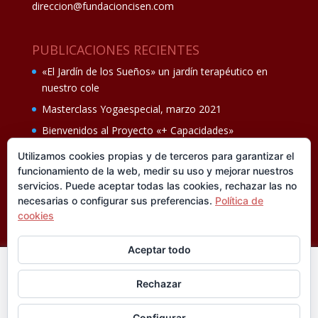
direccion@fundacioncisen.com
PUBLICACIONES RECIENTES
«El Jardín de los Sueños» un jardín terapéutico en
nuestro cole
Masterclass Yogaespecial, marzo 2021
Bienvenidos al Proyecto «+ Capacidades»
Fiesta de fin de curso Los oficios 14 de junio
Utilizamos cookies propias y de terceros para garantizar el
funcionamiento de la web, medir su uso y mejorar nuestros
Ganadores del II Programa educativo Cuídate +
servicios. Puede aceptar todas las cookies, rechazar las no
necesarias o configurar sus preferencias.
Política de
cookies
Aceptar todo
En esta web utilizamos cookies analíticas, propias y de
Rechazar
terceros, que nos informan sobre sus hábitos de navegación
®FUNDACIÓN CISEN. ® Todos los derechos
para mejorar la calidad de nuestros servicios y su experiencia
reservados.
Política de privacidad I
Aviso legal
Configurar