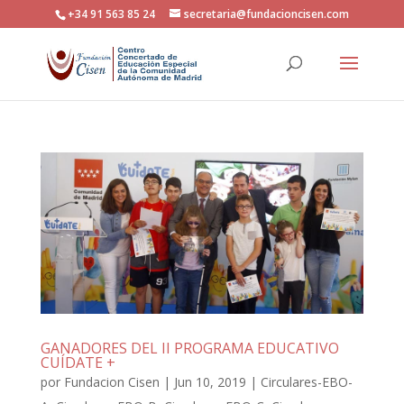
+34 91 563 85 24
secretaria@fundacioncisen.com
GANADORES DEL II PROGRAMA EDUCATIVO
CUÍDATE +
por
Fundacion Cisen
|
Jun 10, 2019
|
Circulares-EBO-