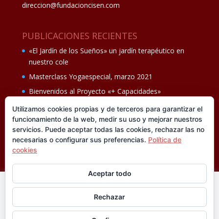
direccion@fundacioncisen.com
PUBLICACIONES RECIENTES
«El Jardín de los Sueños» un jardín terapéutico en
nuestro cole
Masterclass Yogaespecial, marzo 2021
Bienvenidos al Proyecto «+ Capacidades»
Fiesta de fin de curso Los oficios 14 de junio
Utilizamos cookies propias y de terceros para garantizar el
funcionamiento de la web, medir su uso y mejorar nuestros
Ganadores del II Programa educativo Cuídate +
servicios. Puede aceptar todas las cookies, rechazar las no
necesarias o configurar sus preferencias.
Política de
cookies
Aceptar todo
En esta web utilizamos cookies analíticas, propias y de
Rechazar
terceros, que nos informan sobre sus hábitos de navegación
®FUNDACIÓN CISEN. ® Todos los derechos
para mejorar la calidad de nuestros servicios y su experiencia
reservados.
Política de privacidad I
Aviso legal