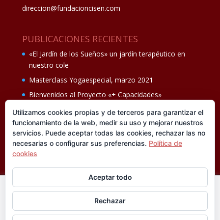
direccion@fundacioncisen.com
PUBLICACIONES RECIENTES
«El Jardín de los Sueños» un jardín terapéutico en
nuestro cole
Masterclass Yogaespecial, marzo 2021
Bienvenidos al Proyecto «+ Capacidades»
Fiesta de fin de curso Los oficios 14 de junio
Utilizamos cookies propias y de terceros para garantizar el
funcionamiento de la web, medir su uso y mejorar nuestros
Ganadores del II Programa educativo Cuídate +
servicios. Puede aceptar todas las cookies, rechazar las no
necesarias o configurar sus preferencias.
Política de
cookies
Aceptar todo
En esta web utilizamos cookies analíticas, propias y de
Rechazar
terceros, que nos informan sobre sus hábitos de navegación
®FUNDACIÓN CISEN. ® Todos los derechos
para mejorar la calidad de nuestros servicios y su experiencia
reservados.
Política de privacidad I
Aviso legal