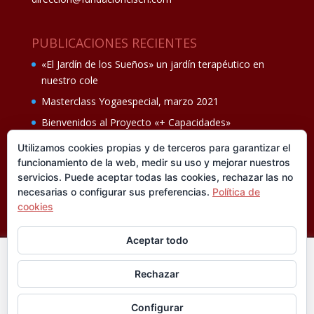
PUBLICACIONES RECIENTES
«El Jardín de los Sueños» un jardín terapéutico en
nuestro cole
Masterclass Yogaespecial, marzo 2021
Bienvenidos al Proyecto «+ Capacidades»
Fiesta de fin de curso Los oficios 14 de junio
Utilizamos cookies propias y de terceros para garantizar el
funcionamiento de la web, medir su uso y mejorar nuestros
Ganadores del II Programa educativo Cuídate +
servicios. Puede aceptar todas las cookies, rechazar las no
necesarias o configurar sus preferencias.
Política de
cookies
Aceptar todo
En esta web utilizamos cookies analíticas, propias y de
Rechazar
terceros, que nos informan sobre sus hábitos de navegación
®FUNDACIÓN CISEN. ® Todos los derechos
para mejorar la calidad de nuestros servicios y su experiencia
reservados.
Política de privacidad I
Aviso legal
Configurar