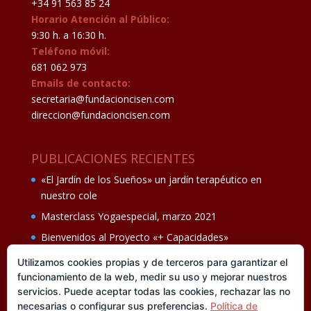
+34 91 563 85 24
Horario Atención al Público:
9:30 h. a 16:30 h.
Teléfono móvil:
681 062 973
Emails de contacto:
secretaria@fundacioncisen.com
direccion@fundacioncisen.com
PUBLICACIONES RECIENTES
«El Jardín de los Sueños» un jardín terapéutico en
nuestro cole
Masterclass Yogaespecial, marzo 2021
Bienvenidos al Proyecto «+ Capacidades»
Fiesta de fin de curso Los oficios 14 de junio
Utilizamos cookies propias y de terceros para garantizar el
funcionamiento de la web, medir su uso y mejorar nuestros
Ganadores del II Programa educativo Cuídate +
servicios. Puede aceptar todas las cookies, rechazar las no
necesarias o configurar sus preferencias.
Política de