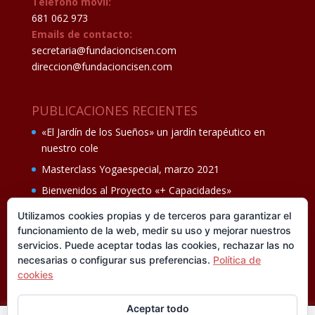
Teléfono móvil:
681 062 973
Emails de contacto:
secretaria@fundacioncisen.com
direccion@fundacioncisen.com
PUBLICACIONES RECIENTES
«El Jardín de los Sueños» un jardín terapéutico en
nuestro cole
Masterclass Yogaespecial, marzo 2021
Bienvenidos al Proyecto «+ Capacidades»
Fiesta de fin de curso Los oficios 14 de junio
Utilizamos cookies propias y de terceros para garantizar el
funcionamiento de la web, medir su uso y mejorar nuestros
Ganadores del II Programa educativo Cuídate +
servicios. Puede aceptar todas las cookies, rechazar las no
necesarias o configurar sus preferencias.
Política de
cookies
Aceptar todo