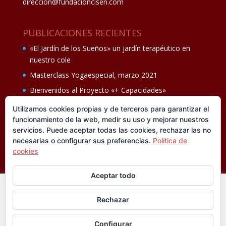
direccion@fundacioncisen.com
PUBLICACIONES RECIENTES
«El Jardín de los Sueños» un jardín terapéutico en
nuestro cole
Masterclass Yogaespecial, marzo 2021
Bienvenidos al Proyecto «+ Capacidades»
Fiesta de fin de curso Los oficios 14 de junio
Utilizamos cookies propias y de terceros para garantizar el
funcionamiento de la web, medir su uso y mejorar nuestros
Ganadores del II Programa educativo Cuídate +
servicios. Puede aceptar todas las cookies, rechazar las no
necesarias o configurar sus preferencias.
Política de
cookies
Aceptar todo
En esta web utilizamos cookies analíticas, propias y de
Rechazar
terceros, que nos informan sobre sus hábitos de navegación
®FUNDACIÓN CISEN. ® Todos los derechos
para mejorar la calidad de nuestros servicios y su experiencia
reservados.
Política de privacidad I
Aviso legal
Configurar