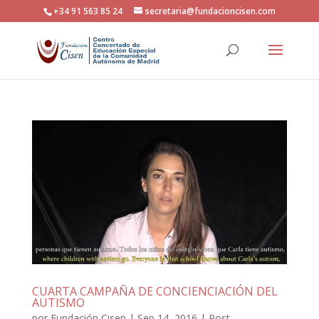
+34 91 563 85 24
secretaria@fundacioncisen.com
CUARTA CAMPAÑA DE CONCIENCIACIÓN DEL
AUTISMO
por
Fundación Cisen
|
Sep 14, 2016
|
Post
,