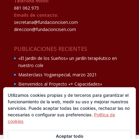
Teléfono móvil:
681 062 973
Emails de contacto:
secretaria@fundacioncisen.com
direccion@fundacioncisen.com
PUBLICACIONES RECIENTES
«El Jardín de los Sueños» un jardín terapéutico en
nuestro cole
Masterclass Yogaespecial, marzo 2021
Bienvenidos al Proyecto «+ Capacidades»
Fiesta de fin de curso Los oficios 14 de junio
Utilizamos cookies propias y de terceros para garantizar el
funcionamiento de la web, medir su uso y mejorar nuestros
Ganadores del II Programa educativo Cuídate +
servicios. Puede aceptar todas las cookies, rechazar las no
necesarias o configurar sus preferencias.
Política de
cookies
Aceptar todo