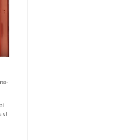
ares-
al
 el