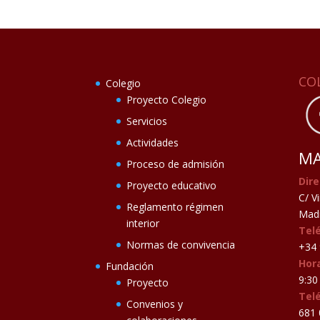
CO
Colegio
Proyecto Colegio
Servicios
Actividades
MA
Proceso de admisión
Dire
Proyecto educativo
C/ V
Reglamento régimen
Madr
interior
Tel
Normas de convivencia
+34 
Hora
Fundación
9:30 
Proyecto
Tel
Convenios y
681 