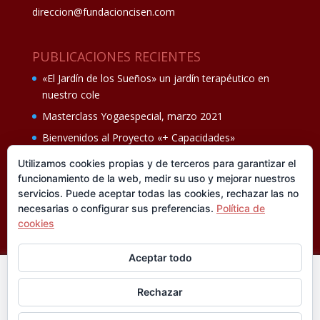
direccion@fundacioncisen.com
PUBLICACIONES RECIENTES
«El Jardín de los Sueños» un jardín terapéutico en
nuestro cole
Masterclass Yogaespecial, marzo 2021
Bienvenidos al Proyecto «+ Capacidades»
Fiesta de fin de curso Los oficios 14 de junio
Utilizamos cookies propias y de terceros para garantizar el
funcionamiento de la web, medir su uso y mejorar nuestros
Ganadores del II Programa educativo Cuídate +
servicios. Puede aceptar todas las cookies, rechazar las no
necesarias o configurar sus preferencias.
Política de
cookies
Aceptar todo
En esta web utilizamos cookies analíticas, propias y de
Rechazar
terceros, que nos informan sobre sus hábitos de navegación
®FUNDACIÓN CISEN. ® Todos los derechos
para mejorar la calidad de nuestros servicios y su experiencia
reservados.
Política de privacidad I
Aviso legal