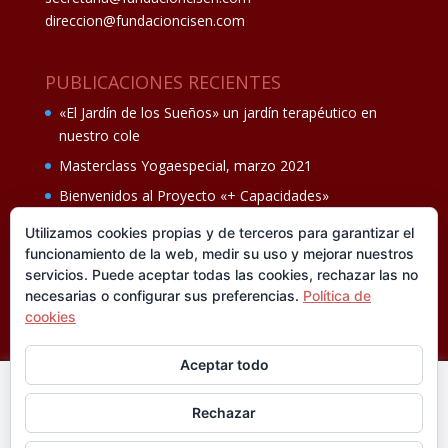
direccion@fundacioncisen.com
PUBLICACIONES RECIENTES
«El Jardín de los Sueños» un jardín terapéutico en
nuestro cole
Masterclass Yogaespecial, marzo 2021
Bienvenidos al Proyecto «+ Capacidades»
Fiesta de fin de curso Los oficios 14 de junio
Utilizamos cookies propias y de terceros para garantizar el
funcionamiento de la web, medir su uso y mejorar nuestros
Ganadores del II Programa educativo Cuídate +
servicios. Puede aceptar todas las cookies, rechazar las no
necesarias o configurar sus preferencias.
Política de
cookies
Aceptar todo
En esta web utilizamos cookies analíticas, propias y de
Rechazar
terceros, que nos informan sobre sus hábitos de navegación
®FUNDACIÓN CISEN. ® Todos los derechos
para mejorar la calidad de nuestros servicios y su experiencia