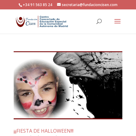
+34 91 563 85 24
secretaria@fundacioncisen.com
¡¡¡FIESTA DE HALLOWEEN!!!