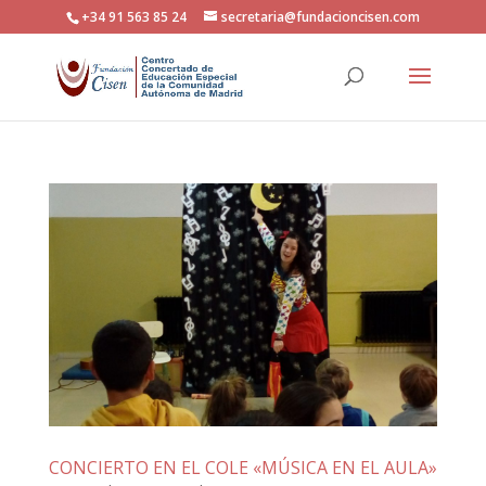
+34 91 563 85 24
secretaria@fundacioncisen.com
CONCIERTO EN EL COLE «MÚSICA EN EL AULA»